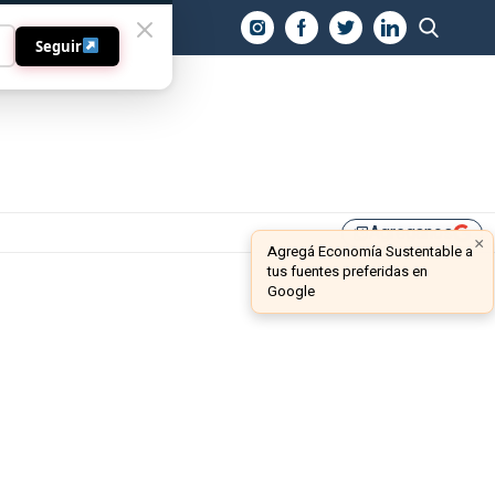
O
Seguir
Agreganos
library_add
×
Agregá Economía Sustentable a
tus fuentes preferidas en
Google