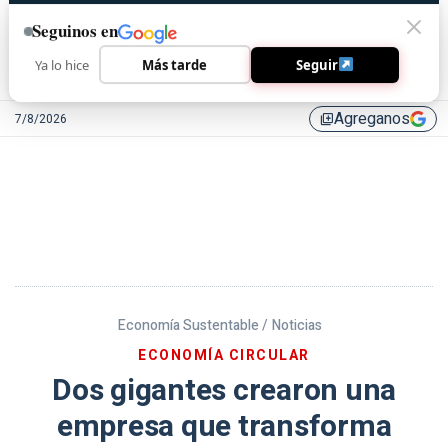
Seguinos en
Ya lo hice
Más tarde
Seguir
Agreganos
7/8/2026
library_add
Economía Sustentable /
Noticias
ECONOMÍA CIRCULAR
Dos gigantes crearon una
empresa que transforma