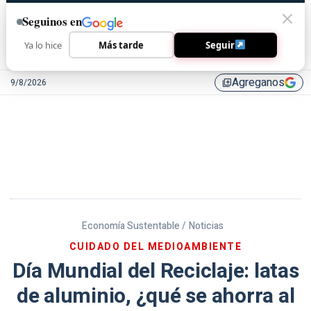
Seguinos en
Ya lo hice
Más tarde
Seguir
Agreganos
9/8/2026
library_add
Economía Sustentable /
Noticias
CUIDADO DEL MEDIOAMBIENTE
Día Mundial del Reciclaje: latas
de aluminio, ¿qué se ahorra al