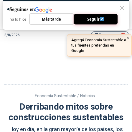
Seguinos en
Ya lo hice
Más tarde
Seguir
Agreganos
8/8/2026
library_add
Economía Sustentable /
Noticias
Derribando mitos sobre
construcciones sustentables
Hoy en día, en la gran mayoría de los países, los