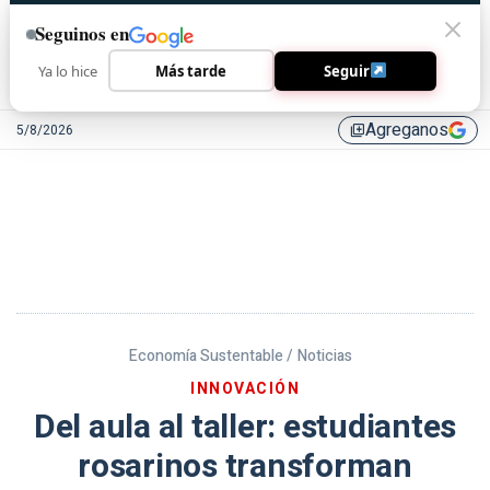
Seguinos en
Ya lo hice
Más tarde
Seguir
Agreganos
5/8/2026
library_add
Economía Sustentable /
Noticias
INNOVACIÓN
Del aula al taller: estudiantes
rosarinos transforman