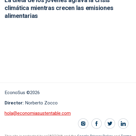
La dieta de los jóvenes agrava la crisis
climática mientras crecen las emisiones
alimentarias
EconoSus ©2026
Director:
Norberto Zocco
hola@economiasustentable.com