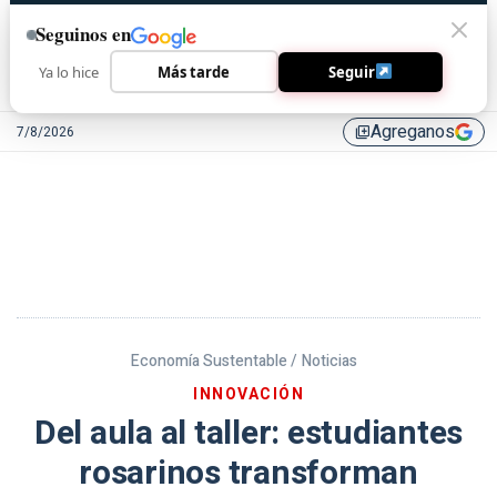
Seguinos en
Ya lo hice
Más tarde
Seguir
Agreganos
7/8/2026
library_add
Economía Sustentable /
Noticias
INNOVACIÓN
Del aula al taller: estudiantes
rosarinos transforman