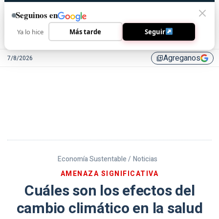
Seguinos en
Ya lo hice
Más tarde
Seguir
Agreganos
7/8/2026
library_add
Economía Sustentable /
Noticias
AMENAZA SIGNIFICATIVA
Cuáles son los efectos del
cambio climático en la salud