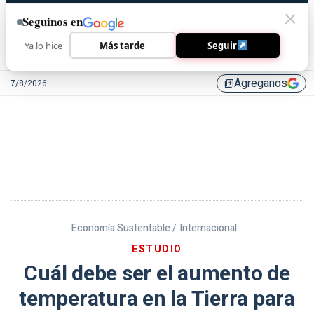
Seguinos en
Ya lo hice
Más tarde
Seguir
Agreganos
7/8/2026
library_add
Economía Sustentable /
Internacional
ESTUDIO
Cuál debe ser el aumento de
temperatura en la Tierra para