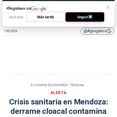
Seguinos en
Ya lo hice
Más tarde
Seguir
Agreganos
7/8/2026
library_add
Economía Sustentable /
Noticias
ALERTA
Crisis sanitaria en Mendoza:
derrame cloacal contamina