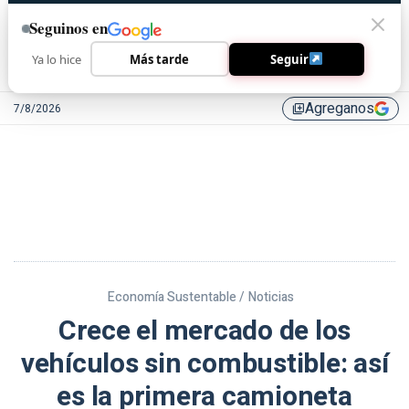
Seguinos en
Ya lo hice
Más tarde
Seguir
Agreganos
7/8/2026
library_add
Economía Sustentable /
Noticias
Crece el mercado de los
vehículos sin combustible: así
es la primera camioneta