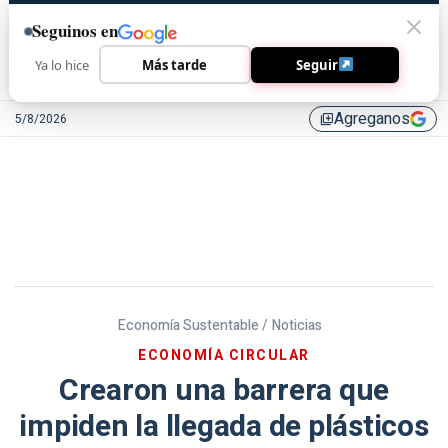
Seguinos en
Ya lo hice
Más tarde
Seguir
Agreganos
5/8/2026
library_add
Economía Sustentable /
Noticias
ECONOMÍA CIRCULAR
Crearon una barrera que
impiden la llegada de plásticos