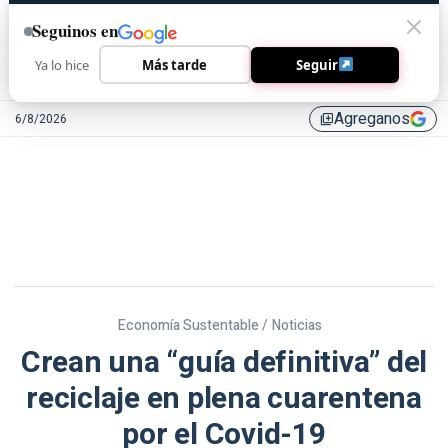
Seguinos en
Ya lo hice
Más tarde
Seguir
Agreganos
6/8/2026
library_add
Economía Sustentable /
Noticias
Crean una “guía definitiva” del
reciclaje en plena cuarentena
por el Covid-19