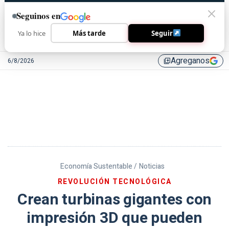
Seguinos en
Ya lo hice
Más tarde
Seguir
Agreganos
6/8/2026
library_add
Economía Sustentable /
Noticias
REVOLUCIÓN TECNOLÓGICA
Crean turbinas gigantes con
impresión 3D que pueden