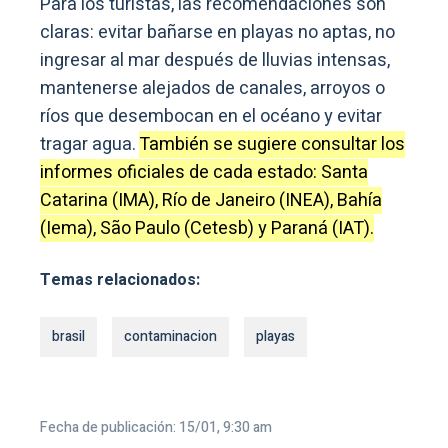
Para los turistas, las recomendaciones son
claras: evitar bañarse en playas no aptas, no
ingresar al mar después de lluvias intensas,
mantenerse alejados de canales, arroyos o
ríos que desembocan en el océano y evitar
tragar agua.
También se sugiere consultar los
informes oficiales de cada estado: Santa
Catarina (IMA), Río de Janeiro (INEA), Bahía
(Iema), São Paulo (Cetesb) y Paraná (IAT).
Temas relacionados:
brasil
contaminacion
playas
Fecha de publicación: 15/01, 9:30 am