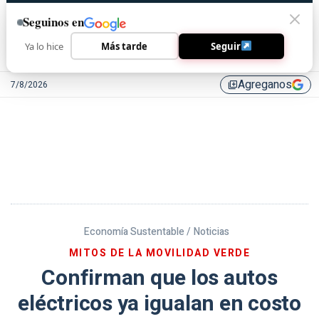
Seguinos en
Ya lo hice
Más tarde
Seguir
Agreganos
7/8/2026
library_add
Economía Sustentable /
Noticias
MITOS DE LA MOVILIDAD VERDE
Confirman que los autos
eléctricos ya igualan en costo