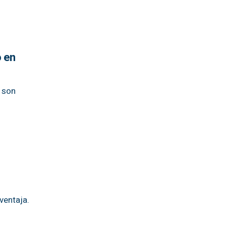
o en
o son
ventaja.