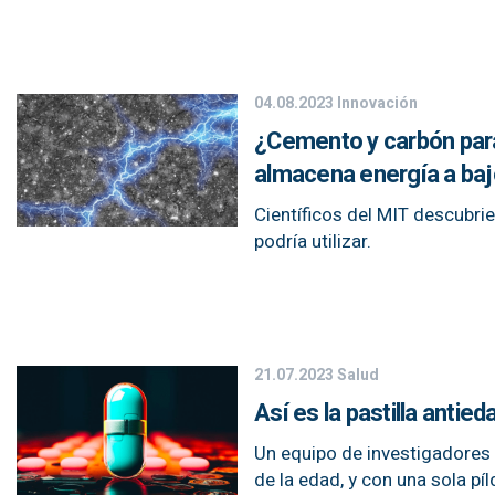
04.08.2023
Innovación
¿Cemento y carbón para 
almacena energía a baj
Científicos del MIT descubr
podría utilizar.
21.07.2023
Salud
Así es la pastilla antie
Un equipo de investigadores 
de la edad, y con una sola píl