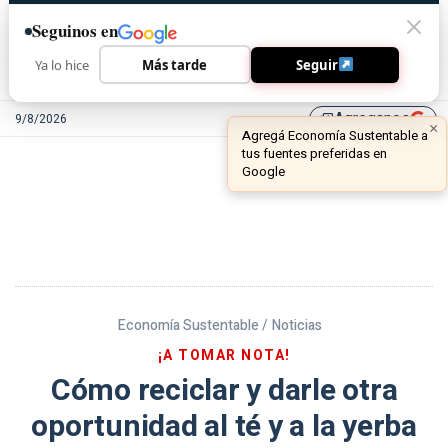
Seguinos en
Ya lo hice
Más tarde
Seguir
Agreganos
9/8/2026
library_add
Economía Sustentable /
Noticias
¡A TOMAR NOTA!
Cómo reciclar y darle otra
oportunidad al té y a la yerba