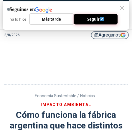
Seguinos en
Ya lo hice
Más tarde
Seguir
Agreganos
8/8/2026
library_add
Economía Sustentable /
Noticias
IMPACTO AMBIENTAL
Cómo funciona la fábrica
argentina que hace distintos