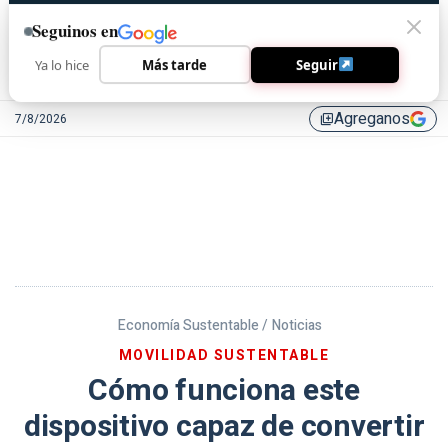
Seguinos en
Ya lo hice
Más tarde
Seguir
Agreganos
7/8/2026
library_add
Economía Sustentable /
Noticias
MOVILIDAD SUSTENTABLE
Cómo funciona este
dispositivo capaz de convertir