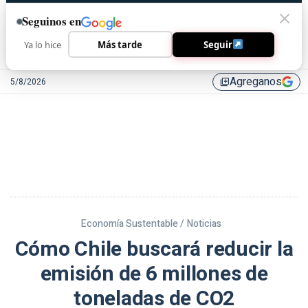
Seguinos en
Ya lo hice
Más tarde
Seguir
Agreganos
5/8/2026
library_add
Economía Sustentable /
Noticias
Cómo Chile buscará reducir la
emisión de 6 millones de
toneladas de CO2