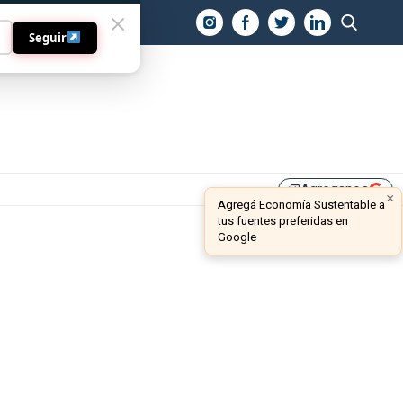
O
Seguir
Agreganos
library_add
×
Agregá Economía Sustentable a
tus fuentes preferidas en
Google