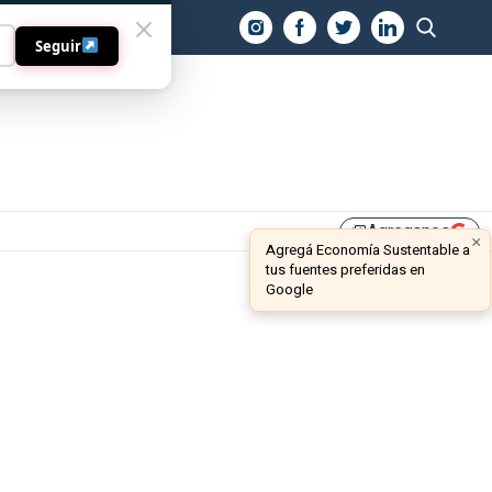
O
Seguir
Agreganos
library_add
×
Agregá Economía Sustentable a
tus fuentes preferidas en
Google