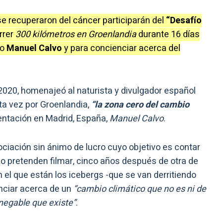
e recuperaron del cáncer participarán del
“Desafío
orrer
300 kilómetros en Groenlandia
durante 16 días
ño
Manuel Calvo
y para concienciar acerca del
 2020, homenajeó al naturista y divulgador español
sta vez por Groenlandia,
“la zona cero del cambio
sentación en Madrid, España,
Manuel Calvo
.
ciación sin ánimo de lucro cuyo objetivo es contar
uipo pretenden filmar, cinco años después de otra de
 el que están los icebergs -que se van derritiendo
nciar acerca de un
“cambio climático que no es ni de
nnegable que existe”
.