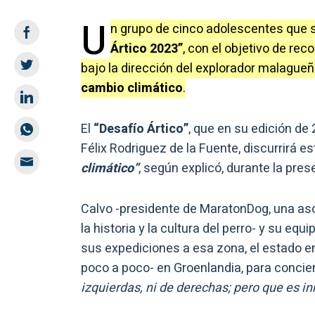
U
n grupo de cinco adolescentes que s
Ártico 2023”
, con el objetivo de rec
bajo la dirección del explorador malague
cambio climático
.
El
“Desafío Ártico”
, que en su edición de
Félix Rodriguez de la Fuente, discurrirá e
climático”
, según explicó, durante la pre
Calvo -presidente de MaratonDog, una aso
la historia y la cultura del perro- y su eq
sus expediciones a esa zona, el estado en
poco a poco- en Groenlandia, para concie
izquierdas, ni de derechas; pero que es i