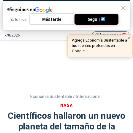
Seguinos en
Ya lo hice
Más tarde
Seguir
Agreganos
7/8/2026
library_add
Economía Sustentable /
Internacional
NASA
Científicos hallaron un nuevo
planeta del tamaño de la