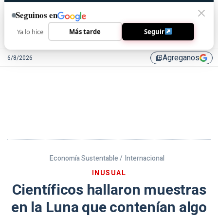
Seguinos en
Ya lo hice
Más tarde
Seguir
Agreganos
6/8/2026
library_add
Economía Sustentable /
Internacional
INUSUAL
Científicos hallaron muestras
en la Luna que contenían algo