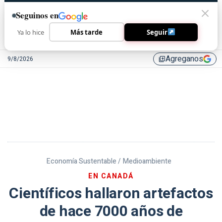
Seguinos en
Ya lo hice
Más tarde
Seguir
Agreganos
9/8/2026
library_add
Economía Sustentable /
Medioambiente
EN CANADÁ
Científicos hallaron artefactos
de hace 7000 años de