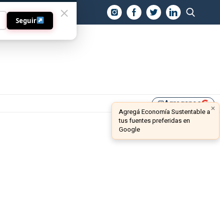
O
Seguir
Agreganos
library_add
×
Agregá Economía Sustentable a
tus fuentes preferidas en
Google