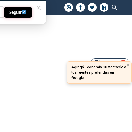
O
Seguir
Agreganos
library_add
×
Agregá Economía Sustentable a
tus fuentes preferidas en
Google