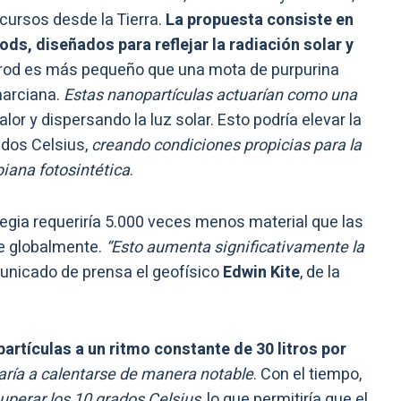
cursos desde la Tierra.
La propuesta consiste en
ds, diseñados para reflejar la radiación solar y
od es más pequeño que una mota de purpurina
marciana.
Estas nanopartículas actuarían como una
alor y dispersando la luz solar. Esto podría elevar la
ados Celsius,
creando condiciones propicias para la
biana fotosintética
.
tegia requeriría 5.000 veces menos material que las
te globalmente.
“Esto aumenta significativamente la
municado de prensa el geofísico
Edwin Kite
, de la
partículas a un ritmo constante de 30 litros por
ría a calentarse de manera notable
. Con el tiempo,
uperar los 10 grados Celsius
, lo que permitiría que el