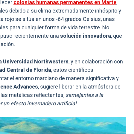
blecer
colonias humanas permanentes en Marte
,
es debido a su clima extremadamente inhóspito y
ta rojo se sitúa en unos -64 grados Celsius, unas
s para cualquier forma de vida terrestre. No
ropuso recientemente una
solución innovadora
, que
uación.
a Universidad Northwestern
, y en colaboración con
d Central de Florida
, estos científicos
ntar el entorno marciano de manera significativa y
ience Advances
, sugiere liberar en la atmósfera de
las metálicas reflectantes,
semejantes a la
un efecto invernadero artificial.