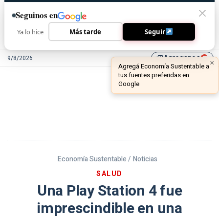
Seguinos en
Ya lo hice
Más tarde
Seguir
Agreganos
9/8/2026
library_add
Economía Sustentable /
Noticias
SALUD
Una Play Station 4 fue
imprescindible en una