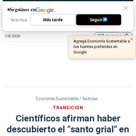
Seguinos en
Ya lo hice
Más tarde
Seguir
Agreganos
7/8/2026
library_add
Economía Sustentable /
Noticias
TRANSICIÓN
Científicos afirman haber
descubierto el “santo grial” en