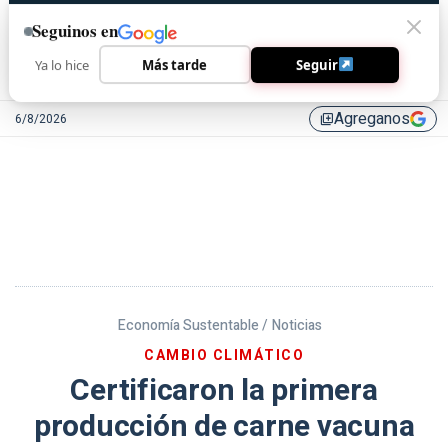
Seguinos en
Ya lo hice
Más tarde
Seguir
Agreganos
6/8/2026
library_add
Economía Sustentable /
Noticias
CAMBIO CLIMÁTICO
Certificaron la primera
producción de carne vacuna