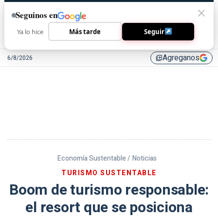
Seguinos en
Ya lo hice
Más tarde
Seguir
Agreganos
6/8/2026
library_add
Economía Sustentable /
Noticias
TURISMO SUSTENTABLE
Boom de turismo responsable:
el resort que se posiciona