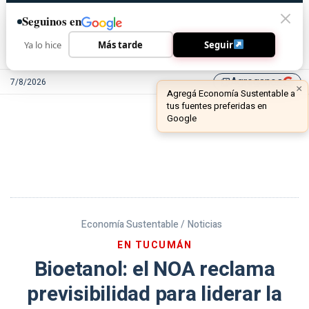
Seguinos en
Ya lo hice
Más tarde
Seguir
Agreganos
7/8/2026
library_add
Economía Sustentable /
Noticias
EN TUCUMÁN
Bioetanol: el NOA reclama
previsibilidad para liderar la