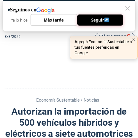
Seguinos en
Ya lo hice
Más tarde
Seguir
Agreganos
8/8/2026
library_add
Economía Sustentable /
Noticias
Autorizan la importación de
500 vehículos híbridos y
eléctricos a siete automotrices