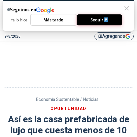
Seguinos en
Ya lo hice
Más tarde
Seguir
Agreganos
9/8/2026
library_add
Economía Sustentable /
Noticias
OPORTUNIDAD
Así es la casa prefabricada de
lujo que cuesta menos de 10