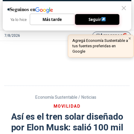
Seguinos en
Ya lo hice
Más tarde
Seguir
Agreganos
7/8/2026
library_add
Economía Sustentable /
Noticias
MOVILIDAD
Así es el tren solar diseñado
por Elon Musk: salió 100 mil