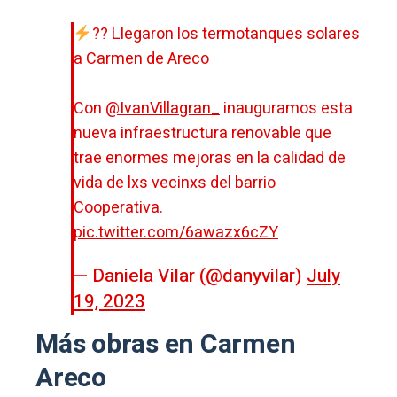
?? Llegaron los termotanques solares
a Carmen de Areco
Con
@IvanVillagran_
inauguramos esta
nueva infraestructura renovable que
trae enormes mejoras en la calidad de
vida de lxs vecinxs del barrio
Cooperativa.
pic.twitter.com/6awazx6cZY
— Daniela Vilar (@danyvilar)
July
19, 2023
Más obras en Carmen
Areco