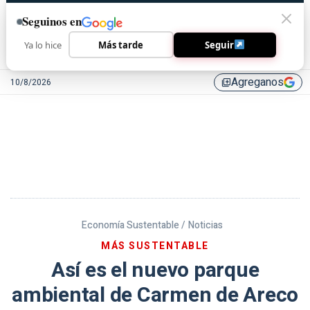
Seguinos en
Ya lo hice
Más tarde
Seguir
Agreganos
10/8/2026
library_add
Economía Sustentable /
Noticias
MÁS SUSTENTABLE
Así es el nuevo parque
ambiental de Carmen de Areco