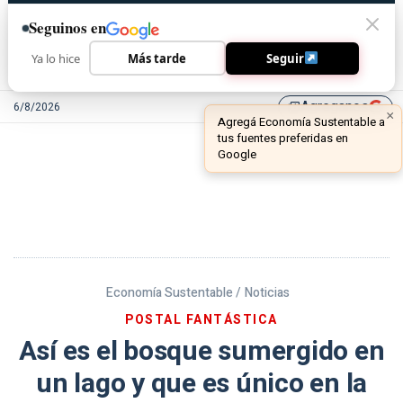
Seguinos en
Ya lo hice
Más tarde
Seguir
Agreganos
6/8/2026
library_add
Economía Sustentable /
Noticias
POSTAL FANTÁSTICA
Así es el bosque sumergido en
un lago y que es único en la