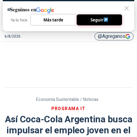
Seguinos en
Ya lo hice
Más tarde
Seguir
Agreganos
6/8/2026
library_add
Economía Sustentable /
Noticias
PROGRAMA IT
Así Coca-Cola Argentina busca
impulsar el empleo joven en el