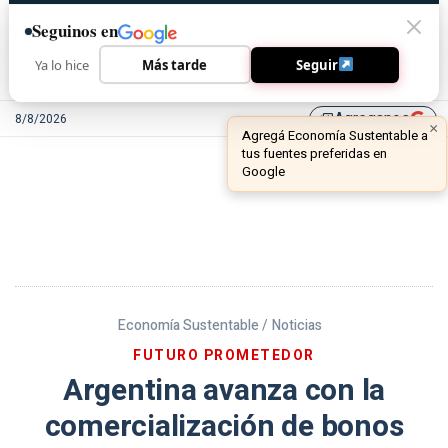
Seguinos en
Ya lo hice
Más tarde
Seguir
Agreganos
8/8/2026
library_add
Economía Sustentable /
Noticias
FUTURO PROMETEDOR
Argentina avanza con la
comercialización de bonos