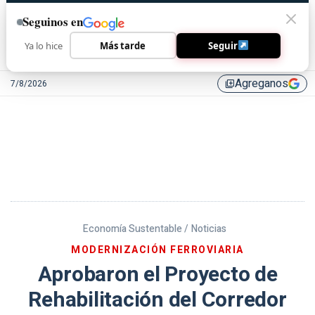
Seguinos en
Ya lo hice
Más tarde
Seguir
Agreganos
7/8/2026
library_add
Economía Sustentable /
Noticias
MODERNIZACIÓN FERROVIARIA
Aprobaron el Proyecto de
Rehabilitación del Corredor