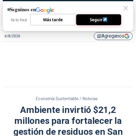
Seguinos en
Ya lo hice
Más tarde
Seguir
Agreganos
6/8/2026
library_add
Economía Sustentable /
Noticias
Ambiente invirtió $21,2
millones para fortalecer la
gestión de residuos en San