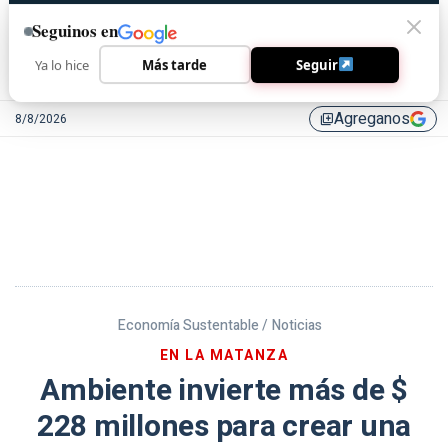
Seguinos en
Ya lo hice
Más tarde
Seguir
Agreganos
8/8/2026
library_add
Economía Sustentable /
Noticias
EN LA MATANZA
Ambiente invierte más de $
228 millones para crear una