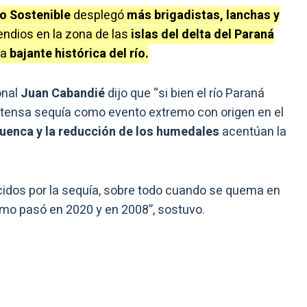
lo Sostenible
desplegó
más brigadistas, lanchas y
endios en la zona de las
islas del delta del Paraná
la
bajante histórica del río.
onal
Juan Cabandié
dijo que “si bien el río Paraná
 intensa sequía como evento extremo con origen en el
uenca y la reducción de los humedales
acentúan la
idos por la sequía, sobre todo cuando se quema en
omo pasó en 2020 y en 2008”, sostuvo.