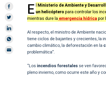
E
l
Ministerio de Ambiente y Desarrol
un helicóptero
para controlar los inc
mientras dure la
emergencia hídrica
por 
Al respecto, el ministro de Ambiente naci
tiene ciclos de bajantes y crecientes, la
cambio climático, la deforestación en la
c
problemática”.
“Los
incendios forestales
se ven favorec
pleno invierno, como ocurre este año y c