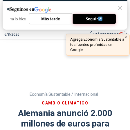
Seguinos en
Ya lo hice
Más tarde
Seguir
Agreganos
6/8/2026
library_add
Economía Sustentable /
Internacional
CAMBIO CLIMÁTICO
Alemania anunció 2.000
millones de euros para