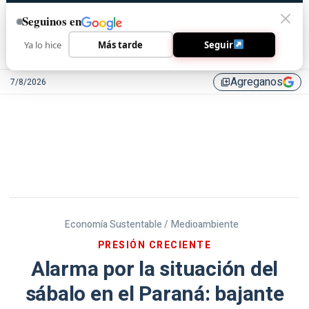
Seguinos en
Ya lo hice
Más tarde
Seguir
Agreganos
7/8/2026
library_add
Economía Sustentable /
Medioambiente
PRESIÓN CRECIENTE
Alarma por la situación del
sábalo en el Paraná: bajante