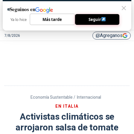
Seguinos en
Ya lo hice
Más tarde
Seguir
Agreganos
7/8/2026
library_add
Economía Sustentable /
Internacional
EN ITALIA
Activistas climáticos se
arrojaron salsa de tomate