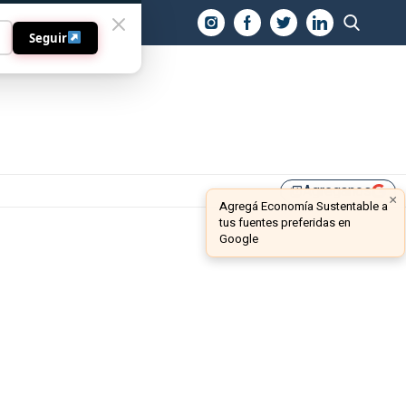
O
Seguir
Agreganos
library_add
×
Agregá Economía Sustentable a
tus fuentes preferidas en
Google