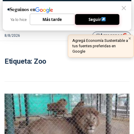
Seguinos en
Ya lo hice
Más tarde
Seguir
Agreganos
8/8/2026
library_add
×
Agregá Economía Sustentable a
tus fuentes preferidas en
Google
Etiqueta:
Zoo