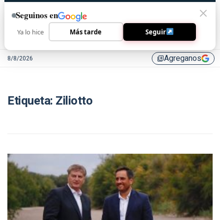
Seguinos en
Ya lo hice
Más tarde
Seguir
Agreganos
8/8/2026
library_add
Etiqueta:
Ziliotto