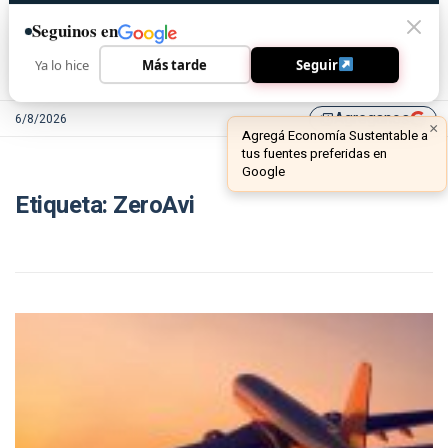
Seguinos en
Ya lo hice
Más tarde
Seguir
Agreganos
6/8/2026
library_add
×
Agregá Economía Sustentable a
tus fuentes preferidas en
Google
Etiqueta:
ZeroAvi